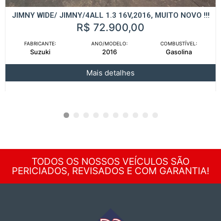
JIMNY WIDE/ JIMNY/4ALL 1.3 16V,2016, MUITO NOVO !!!
R$ 72.900,00
FABRICANTE:
ANO/MODELO:
COMBUSTÍVEL:
Suzuki
2016
Gasolina
Mais detalhes
1
2
3
4
5
6
7
8
9
10
TODOS OS NOSSOS VEÍCULOS SÃO
PERICIADOS, REVISADOS E COM GARANTIA!