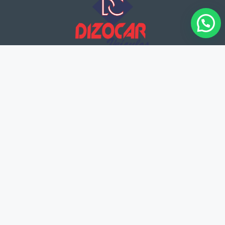
Atuamos há mais de 20 anos no segmento de venda e troca de veículos em
Pouso Alegre.
MENU
Home
Veículos
Serviços
Sobre Nós
Fale Conosco
CONTATO