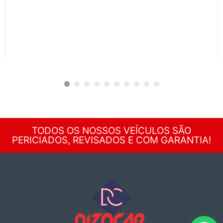
1
2
3
4
5
6
7
8
9
10
TODOS OS NOSSOS VEÍCULOS SÃO
PERICIADOS, REVISADOS E COM GARANTIA!