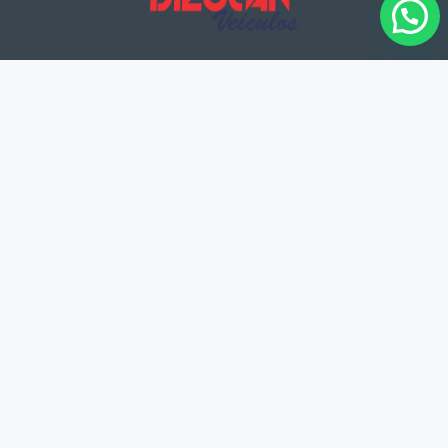
Atuamos há mais de 20 anos no segmento de venda e troca de veículos em
Pouso Alegre.
MENU
Home
Veículos
Serviços
Sobre Nós
Fale Conosco
CONTATO
Av. Pinto Cobra (Perimetral), 1491
Pouso Alegre (MG)
(35) 98419-1592