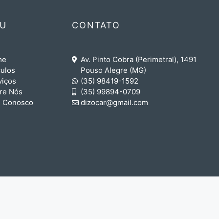
U
CONTATO
me
Av. Pinto Cobra (Perimetral), 1491
culos
Pouso Alegre (MG)
viços
(35) 98419-1592
re Nós
(35) 99894-0709
e Conosco
dizocar@gmail.com